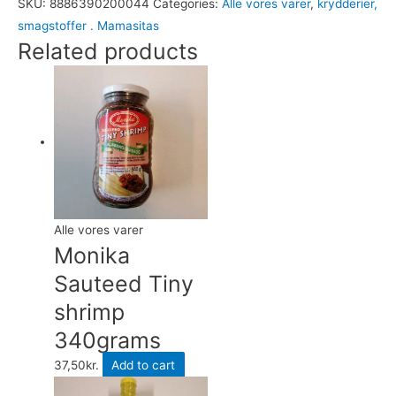
SKU:
8886390200044
Categories:
Alle vores varer
,
krydderier,
Pad
smagstoffer . Mamasitas
Thai
Related products
Nudler
50g
quantity
Alle vores varer
Monika
Sauteed Tiny
shrimp
340grams
37,50
kr.
Add to cart