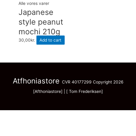
Alle vores varer
Japanese
style peanut
mochi 210g
30,00
kr.
Add to cart
Atfhoniastore
CVR 40177299 Copyright 2026
[Afthoniastore] | [ Tom Frederiksen]