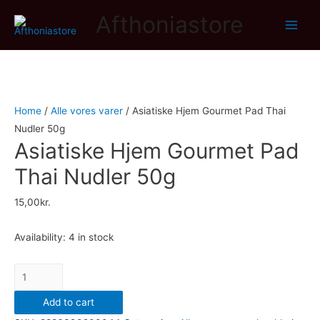
Afthoniastore
Main
Men
Home
/
Alle vores varer
/ Asiatiske Hjem Gourmet Pad Thai
Nudler 50g
Asiatiske Hjem Gourmet Pad
Thai Nudler 50g
15,00
kr.
Availability:
4 in stock
Asiatiske
Hjem
Add to cart
Gourmet