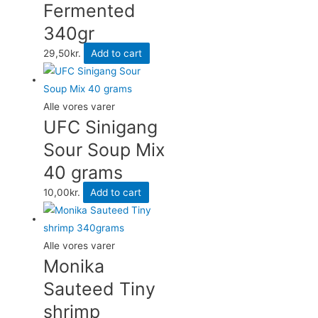
Fermented
340gr
29,50
kr.
Add to cart
Alle vores varer
UFC Sinigang
Sour Soup Mix
40 grams
10,00
kr.
Add to cart
Alle vores varer
Monika
Sauteed Tiny
shrimp