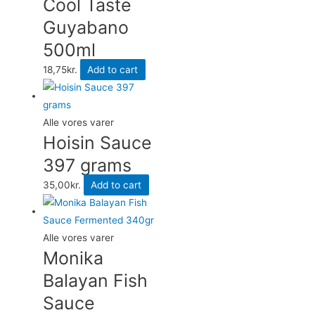
Cool Taste
Guyabano
500ml
18,75
kr.
Add to cart
Alle vores varer
Hoisin Sauce
397 grams
35,00
kr.
Add to cart
Alle vores varer
Monika
Balayan Fish
Sauce