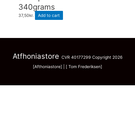
340grams
37,50
kr.
Add to cart
Atfhoniastore
CVR 40177299 Copyright 2026
[Afthoniastore] | [ Tom Frederiksen]