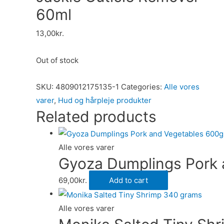
60ml
13,00
kr.
Out of stock
SKU:
4809012175135-1
Categories:
Alle vores
varer
,
Hud og hårpleje produkter
Related products
Alle vores varer
Gyoza Dumplings Pork 
69,00
kr.
Add to cart
Alle vores varer