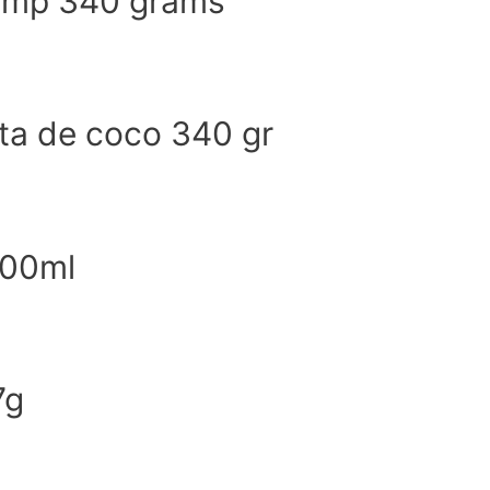
rimp 340 grams
ta de coco 340 gr
500ml
7g