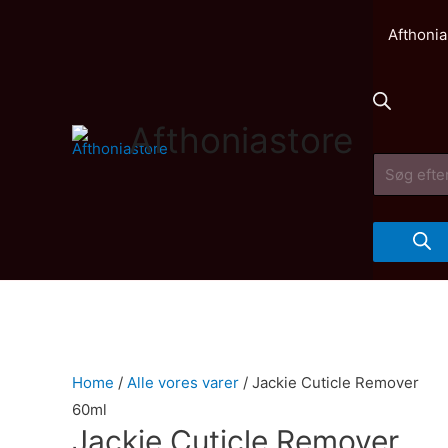
Afthonia
Afthoniastore
Products
search
Home
/
Alle vores varer
/ Jackie Cuticle Remover
60ml
Jackie Cuticle Remover