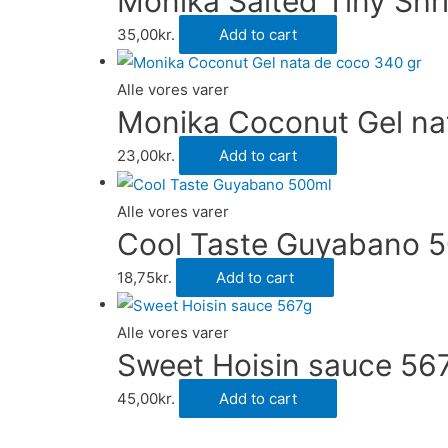
Monika Salted Tiny Sh
35,00
kr.
Add to cart
Alle vores varer
Monika Coconut Gel na
23,00
kr.
Add to cart
Alle vores varer
Cool Taste Guyabano 
18,75
kr.
Add to cart
Alle vores varer
Sweet Hoisin sauce 56
45,00
kr.
Add to cart